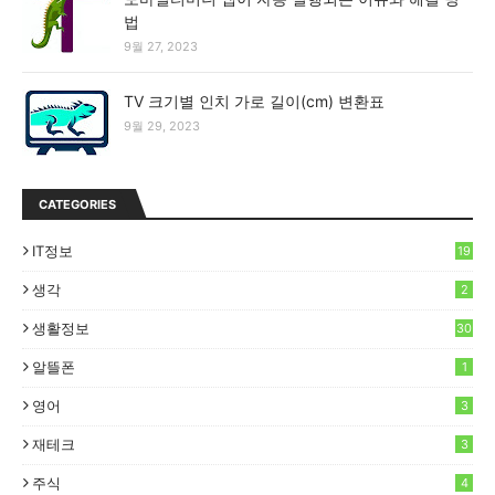
법
9월 27, 2023
TV 크기별 인치 가로 길이(cm) 변환표
9월 29, 2023
CATEGORIES
IT정보
19
생각
2
생활정보
30
알뜰폰
1
영어
3
재테크
3
주식
4