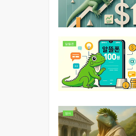
알뜰폰
영어