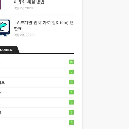
이유와 해결 방법
9월 27, 2023
TV 크기별 인치 가로 길이(cm) 변
환표
9월 29, 2023
GORIES
보
19
2
정보
30
폰
1
3
크
3
4