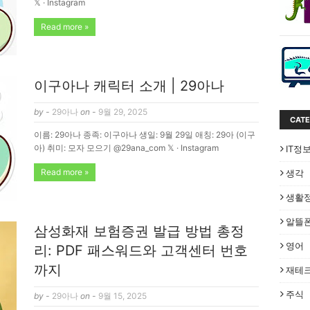
𝕏 · Instagram
Read more »
이구아나 캐릭터 소개 | 29아나
by -
29아나
on -
9월 29, 2025
CATE
이름: 29아나 종족: 이구아나 생일: 9월 29일 애칭: 29아 (이구
아) 취미: 모자 모으기 @29ana_com 𝕏 · Instagram
IT정
Read more »
생각
생활
알뜰
삼성화재 보험증권 발급 방법 총정
영어
리: PDF 패스워드와 고객센터 번호
까지
재테
주식
by -
29아나
on -
9월 15, 2025