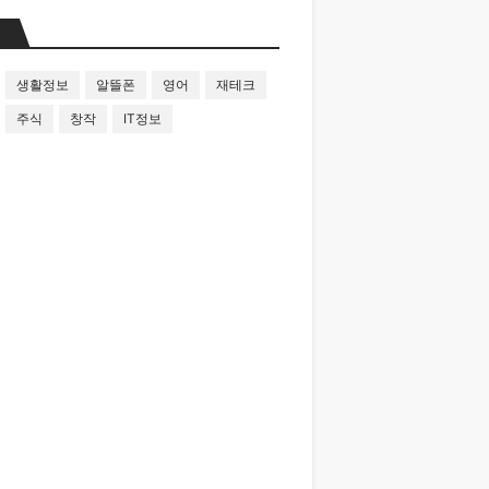
생활정보
알뜰폰
영어
재테크
주식
창작
IT정보