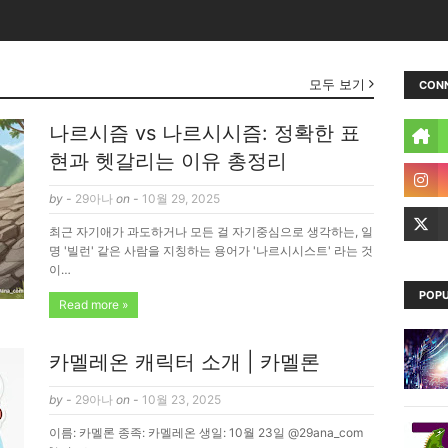
모두 보기
CON
나르시즘 vs 나르시시즘: 정확한 표
현과 헷갈리는 이유 총정리
by -
29아나
on -
10월 29, 2025
최근 자기애가 과도하거나 모든 걸 자기중심으로 생각하는, 일
명 '빌런' 같은 사람을 지칭하는 용어가 '나르시시스트' 라는 것
이…
POPU
Read more »
카멜레온 캐릭터 소개 | 카멜론
by -
29아나
on -
10월 23, 2025
이름: 카멜론 종족: 카멜레온 생일: 10월 23일 @29ana_com